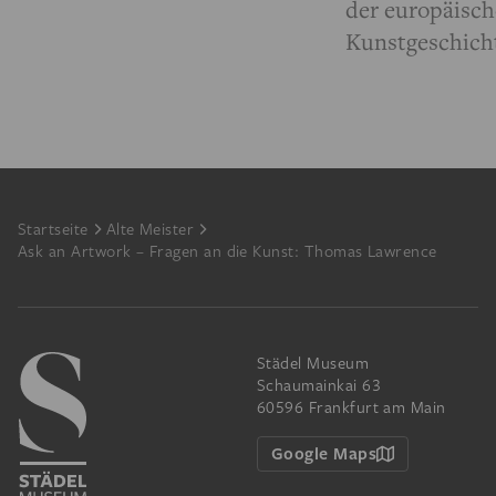
der europäisc
Kunstgeschich
Footer
Startseite
Alte Meister
Ask an Artwork – Fragen an die Kunst: Thomas Lawrence
Städel Museum
Schaumainkai 63
60596 Frankfurt am Main
Google Maps