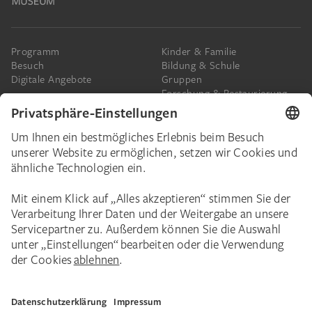
Programm
Kinder & Familie
Besuch
Bildung & Schule
Digitale Angebote
Gruppen
Forschung & Restaurierung
Barrierefreiheit
Presse
Das Städel
Online-Tickets
Ihr Engagement
Digitale Sammlung
Spenden
Städel Stories
Schenkungen & Nachlass
Newsletter
Corporate Events
Städelverein
Karriere