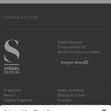
Footer
Startseite
Ira Haller
Städel Museum
Schaumainkai 63
60596 Frankfurt am Main
Google Maps
Programm
Kinder & Familie
Besuch
Bildung & Schule
Digitale Angebote
Gruppen
Forschung & Restaurierung
Barrierefreiheit