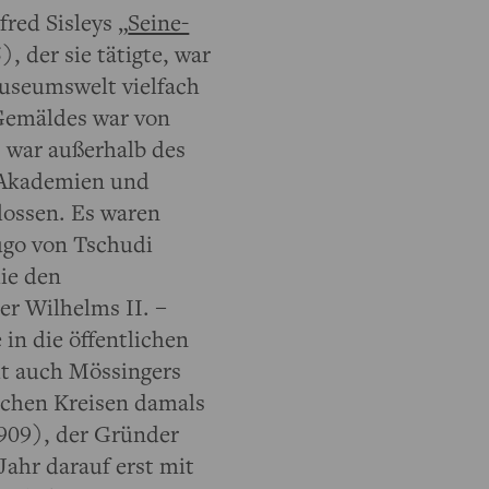
red Sisleys „
Seine-
, der sie tätigte, war
useumswelt vielfach
-Gemäldes war von
 war außerhalb des
, Akademien und
lossen. Es waren
ugo von Tschudi
die den
er Wilhelms II. –
 in die öffentlichen
t auch Mössingers
ichen Kreisen damals
909), der Gründer
ahr darauf erst mit