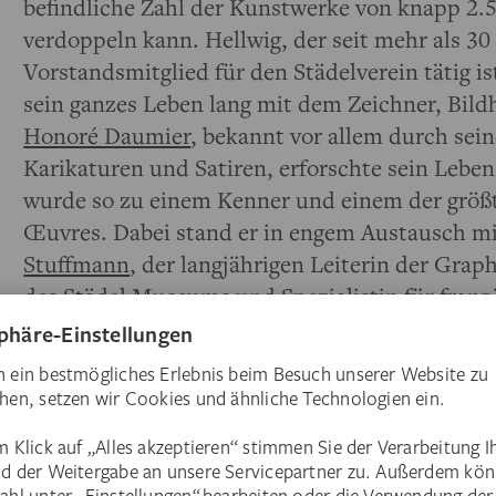
befindliche Zahl der Kunstwerke von knapp 2.
verdoppeln kann. Hellwig, der seit mehr als 30
Vorstandsmitglied für den Städelverein tätig is
sein ganzes Leben lang mit dem Zeichner, Bil
Honoré Daumier
, bekannt vor allem durch sei
Karikaturen und Satiren, erforschte sein Leb
wurde so zu einem Kenner und einem der größ
Œuvres. Dabei stand er in engem Austausch m
Stuffmann
, der langjährigen Leiterin der Gr
des Städel Museums und Spezialistin für franz
Private Kennerschaft und fachwissenschaftlich
über Jahrzehnte eine fruchtbare Symbiose ein.
Partner ins Spiel: Der
Städelsche Museums-Ver
lange und tiefe Engagement nun durch eine S
zugutekommt.