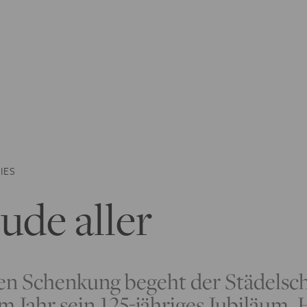
IES
ude aller
ßen Schenkung begeht der Städels
m Jahr sein 125-jähriges Jubiläum. 