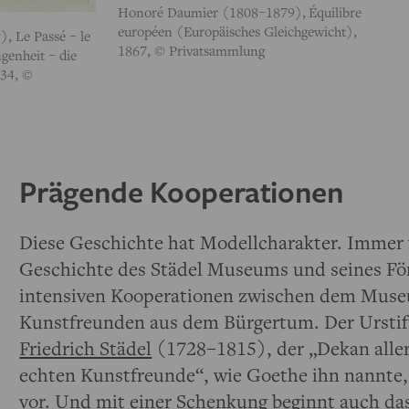
Honoré Daumier (1808–1879),
Équilibre
européen (Europäisches Gleichgewicht),
 Le Passé – le
1867, © Privatsammlung
genheit – die
834, ©
Prägende Kooperationen
Diese Geschichte hat Modellcharakter. Immer 
Geschichte des Städel Museums und seines För
intensiven Kooperationen zwischen dem Mus
Kunstfreunden aus dem Bürgertum. Der Urstift
Friedrich Städel
(1728–1815), der „Dekan aller
echten Kunstfreunde“, wie Goethe ihn nannte,
vor. Und mit einer Schenkung beginnt auch da