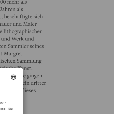
500 mehr als
 Jahren als
t, beschäftigte sich
dhauer und Maler
ne lithographischen
en und Werk und
ten Sammler seines
it
Margret
aphischen Sammlung
ösische Kunst.
e Expertise gingen
 Nun kam ein dritter
ein
, dem dieses
chenkung