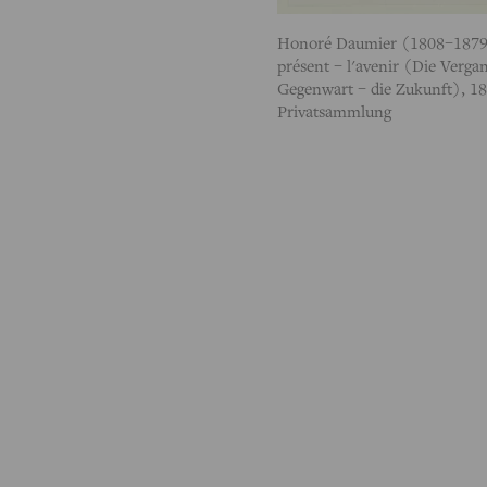
Honoré Daumier (1808–1879),
présent – l'avenir (Die Vergan
Gegenwart – die Zukunft), 1
Privatsammlung