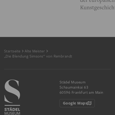
Kunstgeschich
Footer
Startseite
Alte Meister
„Die Blendung Simsons“ von Rembrandt
Städel Museum
Schaumainkai 63
60596 Frankfurt am Main
Google Maps