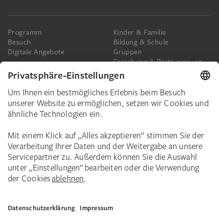
Programm
Kinder & Familie
Besuch
Bildung & Schule
Digitale Angebote
Gruppen
Forschung & Restaurierung
Barrierefreiheit
Presse
Das Städel
Online-Tickets
Ihr Engagement
Digitale Sammlung
Spenden
Städel Stories
Schenkungen & Nachlass
Newsletter
Corporate Events
Städelverein
Karriere