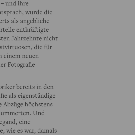
 – und ihre
tsprach, wurde die
erts als angebliche
teile entkräftigte
sten Jahrzehnte nicht
tvirtuosen, die für
ch einem neuen
er Fotografie
riker bereits in den
ie als eigenständige
te Abzüge höchstens
lummerten
. Und
egand, eine
e, wie es war, damals