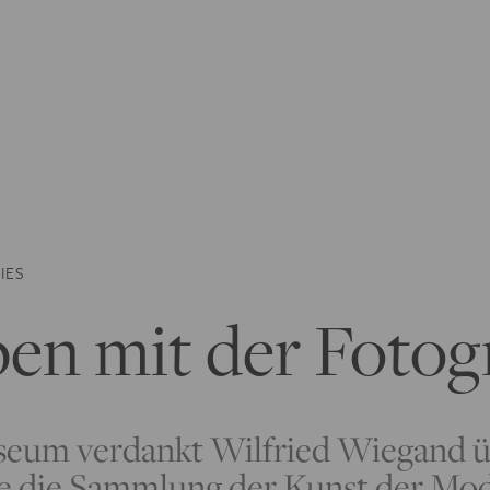
IES
en mit der Fotogr
seum verdankt Wilfried Wiegand 
die die Sammlung der Kunst der Mo