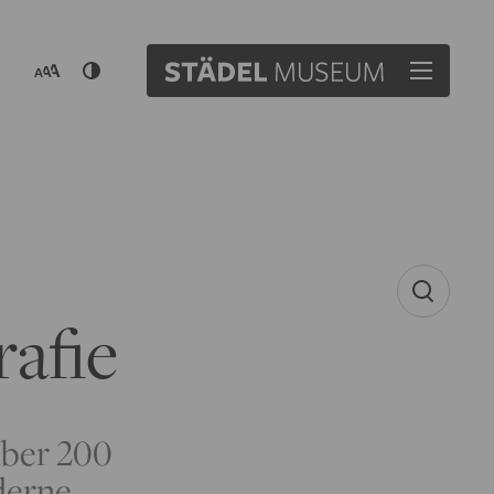
afie
über 200
derne