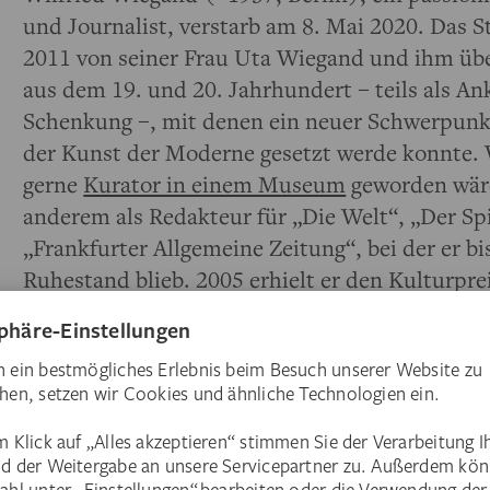
und Journalist, verstarb am 8. Mai 2020. Das 
2011 von seiner Frau Uta Wiegand und ihm übe
aus dem 19. und 20. Jahrhundert – teils als Anka
Schenkung –, mit denen ein neuer Schwerpun
der Kunst der Moderne gesetzt werde konnte. 
gerne
Kurator in einem Museum
geworden wäre
anderem als Redakteur für „Die Welt“, „Der Sp
„Frankfurter Allgemeine Zeitung“, bei der er b
Ruhestand blieb. 2005 erhielt er den Kulturpre
für Fotografie und 2017 wurde ihm die Ehrend
Technischen Universität Dresden in Anerkenn
herausragenden Leistungen auf dem Gebiet de
kulturhistorischen Vermittlung sowie seiner b
um die Erforschung der Fotografie und des Fil
verneigen uns in Dankbarkeit.