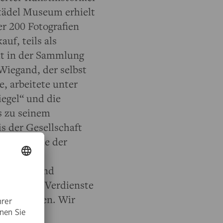
Städel Museum erhielt
r 200 Fotografien
uf, teils als
kt in der Sammlung
Wiegand, der selbst
, arbeitete unter
iegel“ und die
is zu seinem
is der Gesellschaft
oktorwürde der
ung seiner
r kunst- und
esonderen Verdienste
ms verliehen. Wir