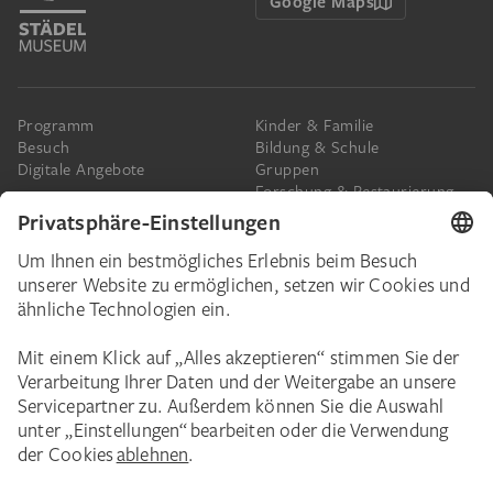
Google Maps
Programm
Kinder & Familie
Besuch
Bildung & Schule
Digitale Angebote
Gruppen
Forschung & Restaurierung
Barrierefreiheit
Presse
Das Städel
Online-Tickets
Ihr Engagement
Digitale Sammlung
Spenden
Städel Stories
Schenkungen & Nachlass
Newsletter
Corporate Events
Städelverein
Karriere