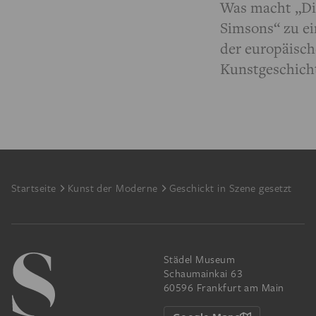
Was macht „Di
Simsons“ zu e
der europäisc
Kunstgeschich
Footer
Startseite
Kunst der Moderne
Geschickt in Szene gesetzt
Städel Museum
Schaumainkai 63
60596 Frankfurt am Main