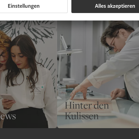
Hinter den
iews
Kulissen