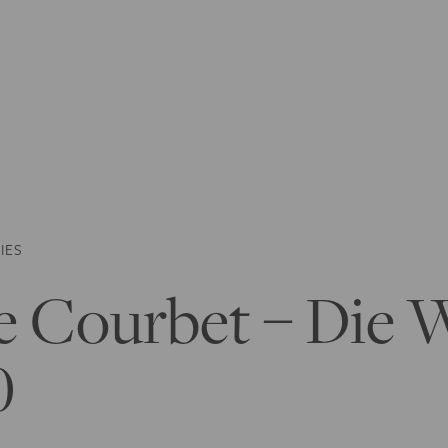
IES
e Courbet – Die 
0