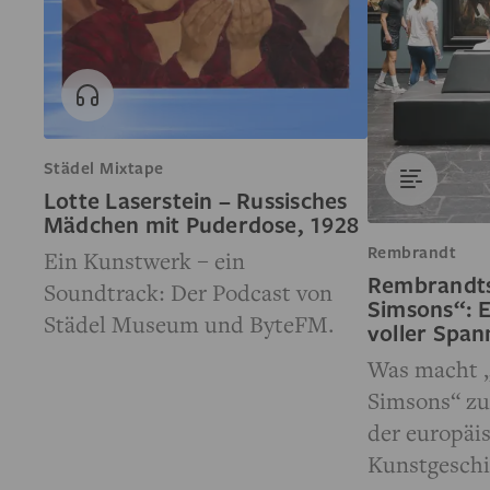
Städel Mixtape
Lotte Laserstein – Russisches
Mädchen mit Puderdose, 1928
Rembrandt
Ein Kunstwerk – ein
Rembrandts
Soundtrack: Der Podcast von
Simsons“: 
Städel Museum und ByteFM.
voller Spa
Was macht 
Simsons“ z
der europäi
Kunstgesch