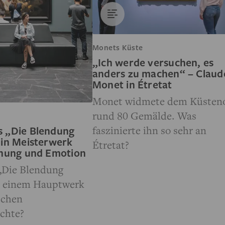
Monets Küste
„Ich werde versuchen, es
anders zu machen“ – Claud
Monet in Étretat
Monet widmete dem Küsten
rund 80 Gemälde. Was
faszinierte ihn so sehr an
 „Die Blendung
Ein Meisterwerk
Étretat?
nnung und Emotion
„Die Blendung
u einem Hauptwerk
schen
ichte?