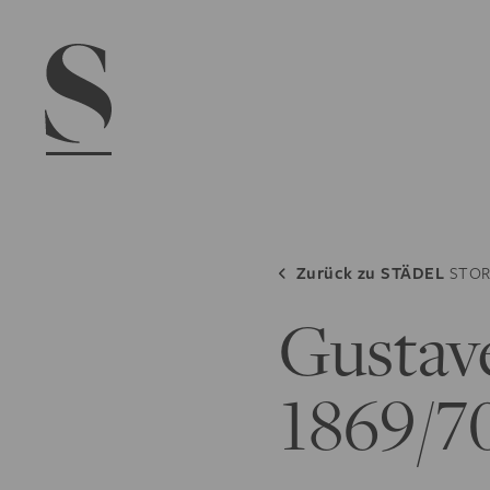
Navigation menu
Zurück zu
STÄDEL
STOR
Gustav
1869/7