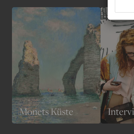
Monets Küste
Interv