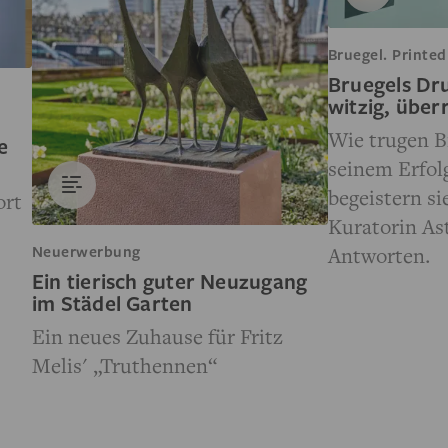
Bruegel. Printed
Bruegels Dr
witzig, über
Wie trugen B
e
seinem Erfol
begeistern si
ort
Kuratorin Ast
Antworten.
Neuerwerbung
Ein tierisch guter Neuzugang
im Städel Garten
Ein neues Zuhause für Fritz
Melis' „Truthennen“