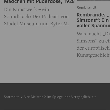
Mädchen mit Puderdose, 1928
Rembrandt
Ein Kunstwerk – ein
Rembrandts „
Soundtrack: Der Podcast von
Simsons“: Ein
Städel Museum und ByteFM.
voller Spann
Was macht „Di
Simsons“ zu e
der europäisc
Kunstgeschich
Footer
Startseite
Alte Meister
Im Spiegel der Vergänglichkeit