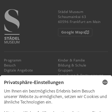
Städel Museum
Schaumainkai 63
60596 Frankfurt am Main
Google Maps
Programm
Kinder & Familie
Besuch
Bildung & Schule
Digitale Angebote
Gruppen
Forschung & Restaurierung
Barrierefreiheit
Presse
Das Städel
Online-Tickets
Ihr Engagement
Digitale Sammlung