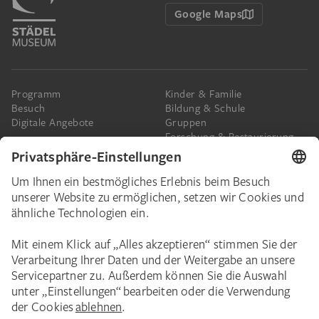
Google Maps
Programm
Kinder & Familie
Besuch
Bildung & Schule
Digitale Angebote
Gruppen
Forschung & Restaurierung
Barrierefreiheit
Presse
Das Städel
Online-Tickets
Ihr Engagement
Digitale Sammlung
Spenden
Städel Stories
Schenkungen & Nachlass
Newsletter
Corporate Events
Städelverein
Karriere