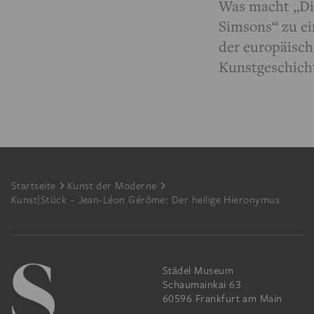
Was macht „Di
Simsons“ zu e
der europäisc
Kunstgeschich
Footer
Startseite
Kunst der Moderne
Kunst|Stück – Jean-Léon Gérôme: Der heilige Hieronymus
Städel Museum
Schaumainkai 63
60596 Frankfurt am Main