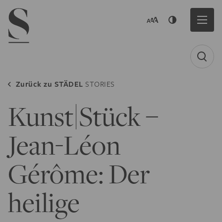
Navigation menu
Zurück zu
STÄDEL
STORIES
Kunst|Stück –
Jean-Léon
Gérôme: Der
heilige