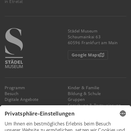
in Étretat
Städel Museum
Schaumainkai 63
60596 Frankfurt am Main
Google Maps
Programm
Kinder & Familie
Besuch
Bildung & Schule
Digitale Angebote
Gruppen
Forschung & Restaurierung
Barrierefreiheit
Presse