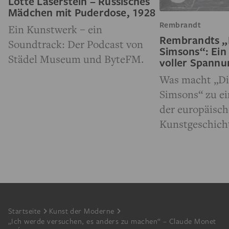
Lotte Laserstein – Russisches
Mädchen mit Puderdose, 1928
Rembrandt
Ein Kunstwerk – ein
Rembrandts „
Soundtrack: Der Podcast von
Simsons“: Ein
Städel Museum und ByteFM.
voller Spann
Was macht „Di
Simsons“ zu e
der europäisc
Kunstgeschich
Footer
Startseite
Kunst der Moderne
„Ich werde versuchen, es anders zu machen“ – Claude Monet