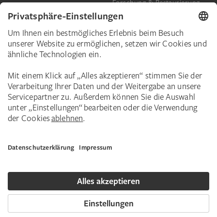
Forschung & Restaurierung
Barrierefreiheit
Presse
Das Städel
Online-Tickets
Ihr Engagement
Digitale Sammlung
Spenden
Städel Stories
Schenkungen & Nachlass
Newsletter
Corporate Events
Städelverein
Karriere
Impressum
Datenschutz
Privatsphäre
Bildnachweise
Hausordnung
Kontakt
Copyright © 2026 Städel Museum. Alle Rechte vorbehalten.