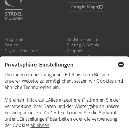
Google Maps
Programm
Kinder & Familie
Besuch
Bildung & Schule
Digitale Angebote
Gruppen
Forschung & Restaurierung
Barrierefreiheit
Presse
Das Städel
Online-Tickets
Ihr Engagement
Digitale Sammlung
Spenden
Städel Stories
Schenkungen & Nachlass
Newsletter
Corporate Events
Städelverein
Karriere