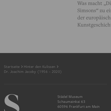
Was macht „Di
Simsons“ zu e
der europäisc
Kunstgeschich
Footer
Startseite
Hinter den Kulissen
Dr. Joachim Jacoby (1956 – 2020)
Städel Museum
Schaumainkai 63
60596 Frankfurt am Main