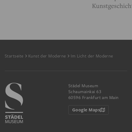
Kunstgeschich
Footer
Startseite
Kunst der Moderne
Im Licht der Moderne
Städel Museum
Schaumainkai 63
60596 Frankfurt am Main
Google Maps