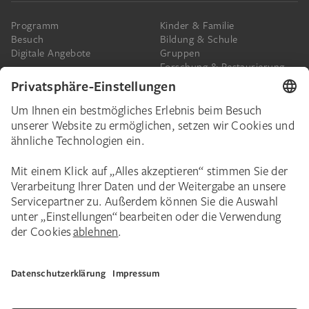
Programm
Kinder & Familie
Besuch
Bildung & Schule
Digitale Angebote
Gruppen
Forschung & Restaurierung
Barrierefreiheit
Presse
Das Städel
Online-Tickets
Ihr Engagement
Digitale Sammlung
Spenden
Städel Stories
Schenkungen & Nachlass
Newsletter
Corporate Events
Städelverein
Karriere