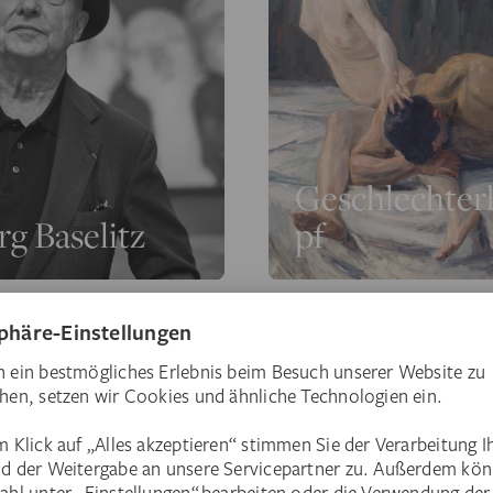
Geschlechte
g Baselitz
pf