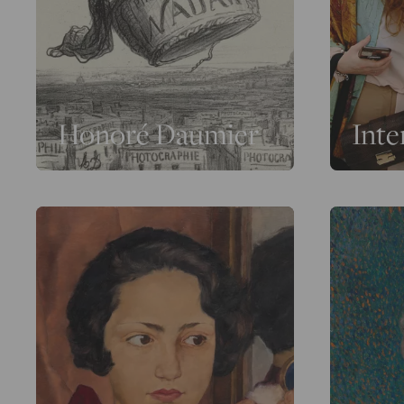
Honoré Daumier
Inte