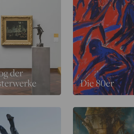
og der
sterwerke
Die 80er