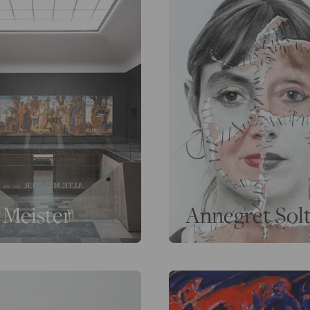
 Meister
Annegret Sol