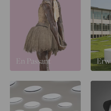
En Passant
Erw