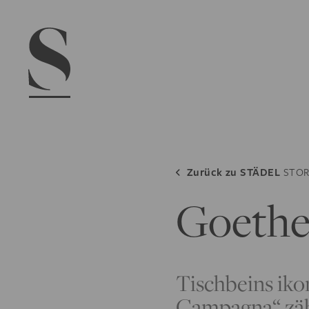
Navigation menu
Zurück zu
STÄDEL
STOR
Goethe
Tischbeins iko
Campagna“ zäh