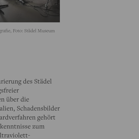
ografie, Foto: Städel Museum
rierung des Städel
sfreier
n über die
alien, Schadensbilder
dardverfahren gehört
Erkenntnisse zum
traviolett-