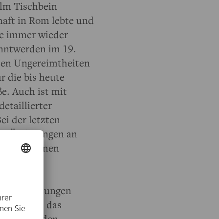
elm Tischbein
aft in Rom lebte und
de immer wieder
nntwerden im 19.
sten Ungereimtheiten
r die bis heute
e. Auch ist mit
etaillierter
Bei der letzten
ass Änderungen an
 vorgenommen
 mit alten
hspitzen
se Beobachtungen
 Dazu wird das
sten Methoden