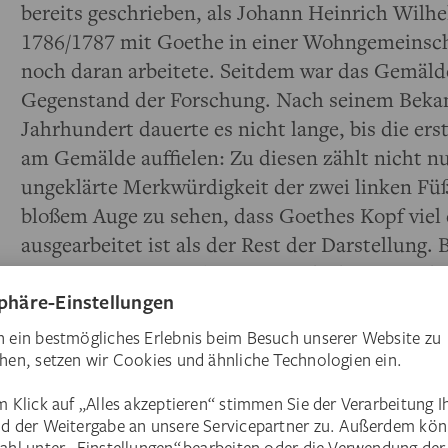
bereits geschrieben, als Johann Heinrich Wilh
1786/1787 mit Goethe in einer Wohngemeinsch
noch daran arbeitete. Seitdem war das Gemäl
Gegenstand der Forschung. Nach seinem Beka
Jahrhundert dauerte es nicht lange, bis die er
am Gemälde auffielen: Zu diesen zählt nicht nu
ungeklärte Merkwürdigkeit der zwei linken Füß
bloßem Auge zu sehen, dass Goethes Kopf viel d
ausgearbeitet ist als der Rest der Darstellung. 
Restaurierung im Jahr 1974 entdeckte man, d
den Rottönen von Goethes Kragen und Ärmel
worden waren. Vergleicht man das heutige Bild
Fotografien, wird auch deutlich, dass die Schu
vorübergehend anders geformt waren. All die
werfen Fragen auf, denen wir jetzt nachgehen.
Gemälde nun Schicht für Schicht mit aktuell