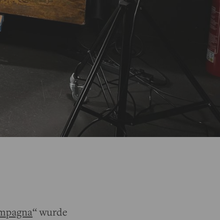
ampagna
“ wurde