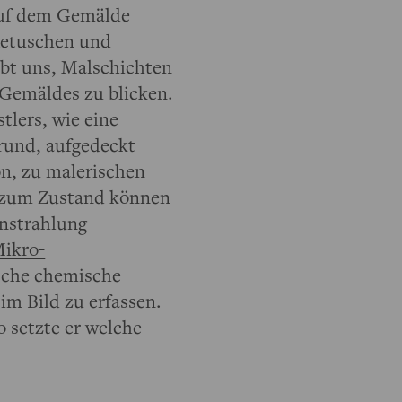
uf dem Gemälde
Retuschen und
ubt uns, Malschichten
 Gemäldes zu blicken.
lers, wie eine
rund, aufgedeckt
n, zu malerischen
h zum Zustand können
nstrahlung
ikro-
ische chemische
im Bild zu erfassen.
 setzte er welche