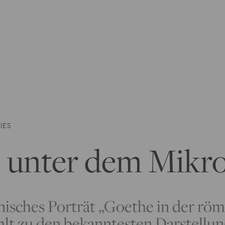
IES
 unter dem Mikr
nisches Porträt „Goethe in der rö
lt zu den bekanntesten Darstellun