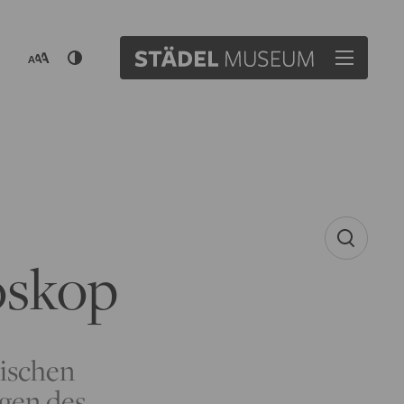
oskop
mischen
gen des