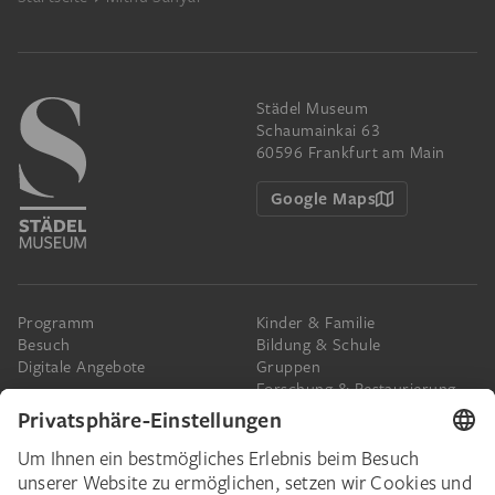
Städel Museum
Schaumainkai 63
60596 Frankfurt am Main
Google Maps
Programm
Kinder & Familie
Besuch
Bildung & Schule
Digitale Angebote
Gruppen
Forschung & Restaurierung
Barrierefreiheit
Presse