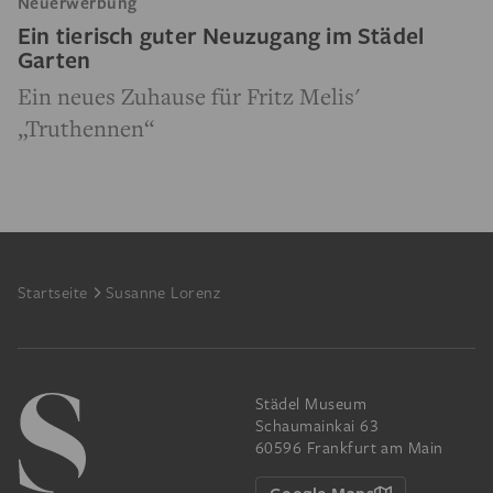
Neuerwerbung
Ein tierisch guter Neuzugang im Städel
Garten
Ein neues Zuhause für Fritz Melis'
„Truthennen“
Footer
Startseite
Susanne Lorenz
Städel Museum
Schaumainkai 63
60596 Frankfurt am Main
Google Maps