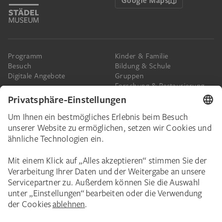
Programm
Kinder & Familie
Besuch
Bildung & Schule
Digitale Angebote
Gruppen
Forschung & Restaurierung
Barrierefreiheit
Presse
Das Städel
Online-Tickets
Ihr Engagement
Digitale Sammlung
Spenden
Städel Stories
Schenkungen & Nachlass
Newsletter
Corporate Events
Städelverein
Karriere