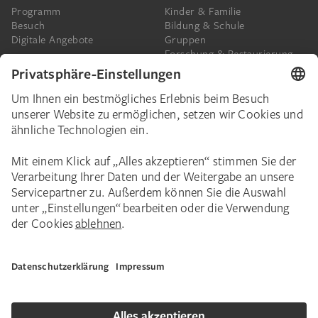
Programm
Kinder & Familie
Besuch
Bildung & Schule
Digitale Angebote
Gruppen
Forschung & Restaurierung
Barrierefreiheit
Presse
Das Städel
Online-Tickets
Ihr Engagement
Digitale Sammlung
Spenden
Städel Stories
Schenkungen & Nachlass
Newsletter
Corporate Events
Städelverein
Karriere
Impressum
Datenschutz
Privatsphäre
Bildnachweise