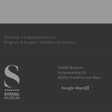
Footer
Startseite
Gegenwartskunst
Elmgreen & Dragset. Stillleben mit Gemüse
Städel Museum
Schaumainkai 63
60596 Frankfurt am Main
Google Maps