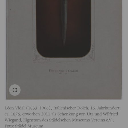
Léon Vidal (1833–1906), Italienischer Dolch, 16. Jahrhundert,
ca. 1876, erworben 2011 als Schenkung von Uta und Wilfried
Wiegand, Eigentum des Städelschen Museums-Vereins e.V.,
Foto: Städel Museum