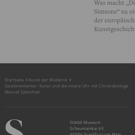
Was macht „Di
Simsons“ zu e
der europäisc
Kunstgeschich
Footer
Startseite
Kunst der Moderne
Gastkommentar: Kunst und die innere Uhr mit Chronobiologe
Manuel Spitschan
Städel Museum
Schaumainkai 63
60596 Frankfurt am Main