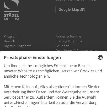
Google Maps
Programm
Kinder & Familie
Besuch
Bildung & Schule
Digitale Angebote
Gruppen
Forschung & Restaurierung
Barrierefreiheit
Presse
Das Städel
Online-Tickets
Ihr Engagement
Digitale Sammlung
Spenden
Städel Stories
Schenkungen & Nachlass
Newsletter
Corporate Events
Städelverein
Karriere