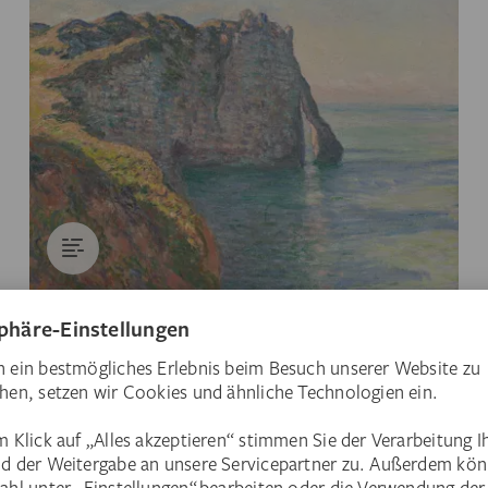
Die neuen Ausstellungen im Städel
Highlights 2026
Von der Entdeckung eines Fischerdorfs an
der Atlantikküste durch Monet und seine
Zeitgenossen über surreale Erfahrungen
mit Elmgreen & Dragset bis zu Maria