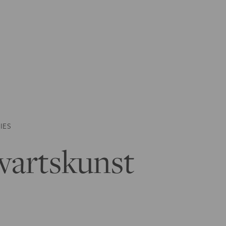
IES
artskunst