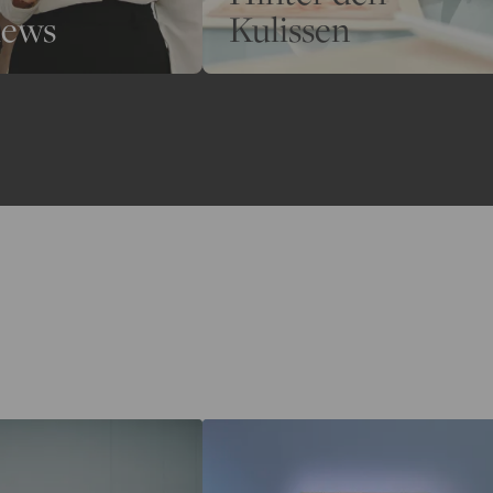
iews
Kulissen