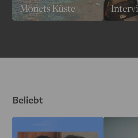
Monets Küste
Interv
Beliebt