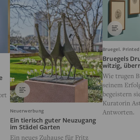
Bruegel. Printed
Bruegels Dr
witzig, über
Wie trugen B
e
seinem Erfol
begeistern si
ort
Kuratorin Ast
Antworten.
Neuerwerbung
Ein tierisch guter Neuzugang
im Städel Garten
Ein neues Zuhause für Fritz