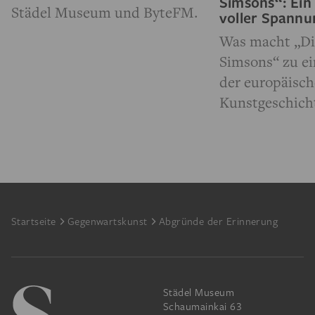
Simsons“: Ein
Städel Museum und ByteFM.
voller Spann
Was macht „Di
Simsons“ zu e
der europäisc
Kunstgeschich
Footer
Startseite
Gegenwartskunst
Abgründe der Erinnerung
Städel Museum
Schaumainkai 63