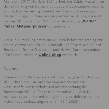
Michalski, 2017). Im Jahr 2024 erhielt das Städel Museum aus
der Sammlung von Barbara und Eduard Beaucamp ein ebenso
eindrucksvolles wie repräsentatives Konvolut von insgesamt
46 Zeichnungen und Aquarellen von Werner Tübke, die noch
Werner
bis zum 28. September 2025 in der Ausstellung „
Tübke. Metamorphosen
“ zu sehen sind.
Der zur Ausstellung erschienene, reich bebilderte Katalog mit
einem Vorwort von Philipp Demandt und Texten von Eduard
Beaucamp, Regina Freyberger und Herwig Guratzsch umfasst
Online-Shop
158 Seiten und ist im
erhältlich.
Quellen:
Glienke 2012: Stephan Alexander Glienke, „Der Dolch unter
der Richterrobe. Die Aufarbeitung der NS-Justiz in
Gesellschaft, Wissenschaft und Rechtsprechung der
Bundesrepublik“, in: Zeitgeschichte-online, 1.12.2012,
https://zeitgeschichte-online.de/themen/der-dolch-unter-der-
richterrobe (zuletzt abgerufen am 15.1.2025)