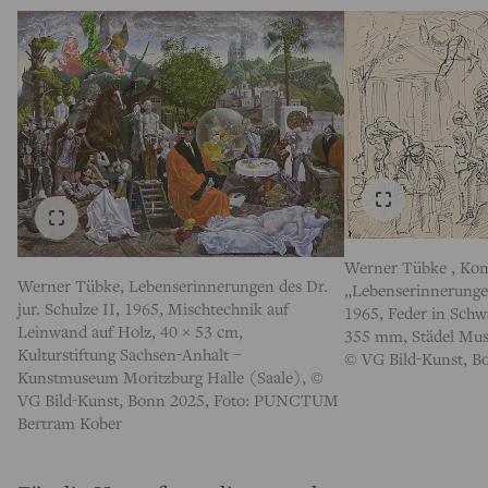
Werner Tübke , Kom
Werner Tübke, Lebenserinnerungen des Dr.
„Lebenserinnerungen 
jur. Schulze II, 1965, Mischtechnik auf
1965, Feder in Schwa
Leinwand auf Holz, 40 × 53 cm,
355 mm, Städel Mus
Kulturstiftung Sachsen-Anhalt –
© VG Bild-Kunst, B
Kunstmuseum Moritzburg Halle (Saale), ©
VG Bild-Kunst, Bonn 2025, Foto: PUNCTUM
Bertram Kober