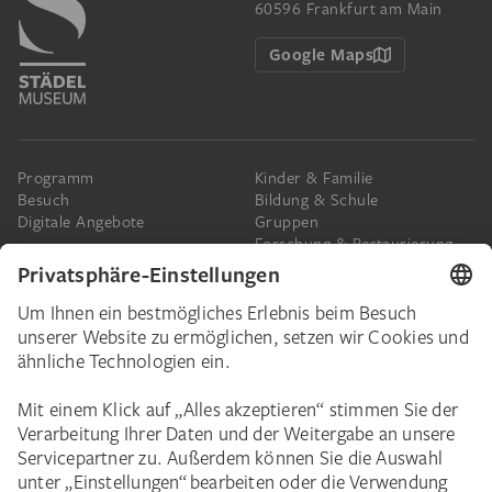
60596 Frankfurt am Main
Google Maps
Programm
Kinder & Familie
Besuch
Bildung & Schule
Digitale Angebote
Gruppen
Forschung & Restaurierung
Barrierefreiheit
Presse
Das Städel
Online-Tickets
Ihr Engagement
Digitale Sammlung
Spenden
Städel Stories
Schenkungen & Nachlass
Newsletter
Corporate Events
Städelverein