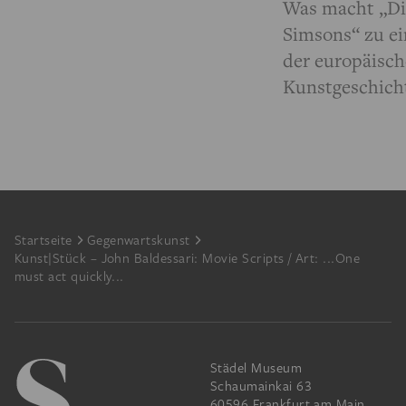
Was macht „Di
Simsons“ zu e
der europäisc
Kunstgeschich
Footer
Startseite
Gegenwartskunst
Kunst|Stück – John Baldessari: Movie Scripts / Art: ...One
must act quickly...
Städel Museum
Schaumainkai 63
60596 Frankfurt am Main