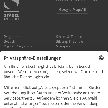
Google Maps
Programm
Kinder & Familie
Besuch
Bildung & Schule
Digitale Angebote
Gruppen
Forschung & Restaurierung
Barrierefreiheit
Presse
Das Städel
Online-Tickets
Ihr Engagement
Digitale Sammlung
Spenden
Städel Stories
Schenkungen & Nachlass
Newsletter
Corporate Events
Städelverein
Karriere