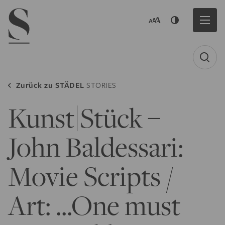
Navigation menu
Zurück zu
STÄDEL
STORIES
Kunst|Stück –
John Baldessari:
Movie Scripts /
Art: ...One must