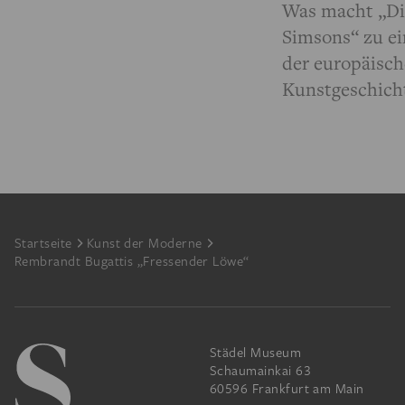
Was macht „Di
Simsons“ zu e
der europäisc
Kunstgeschich
Footer
Startseite
Kunst der Moderne
Rembrandt Bugattis „Fressender Löwe“
Städel Museum
Schaumainkai 63
60596 Frankfurt am Main