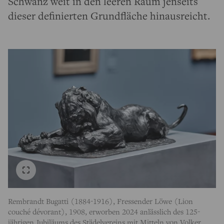
Schwanz weit in den leeren Raum jenseits
dieser definierten Grundfläche hinausreicht.
Rembrandt Bugatti (1884-1916), Fressender Löwe (Lion
couché dévorant), 1908, erworben 2024 anlässlich des 125-
jährigen Jubiläums des Städelvereins mit Mitteln von Volker