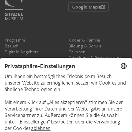
Google Maps
Programm
Kinder & Familie
Besuch
Bildung & Schule
Digitale Angebote
Gruppen
Forschung & Restaurierung
Barrierefreiheit
Presse
Das Städel
Online-Tickets
Ihr Engagement
Digitale Sammlung
Spenden
Städel Stories
Schenkungen & Nachlass
Newsletter
Corporate Events
Städelverein
Karriere