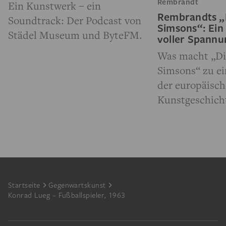
Rembrandt
Ein Kunstwerk – ein
Rembrandts „
Soundtrack: Der Podcast von
Simsons“: Ein
Städel Museum und ByteFM.
voller Spann
Was macht „Di
Simsons“ zu e
der europäisc
Kunstgeschich
Footer
Startseite
Gegenwartskunst
Konrad Lueg – Fußballspieler, 1963