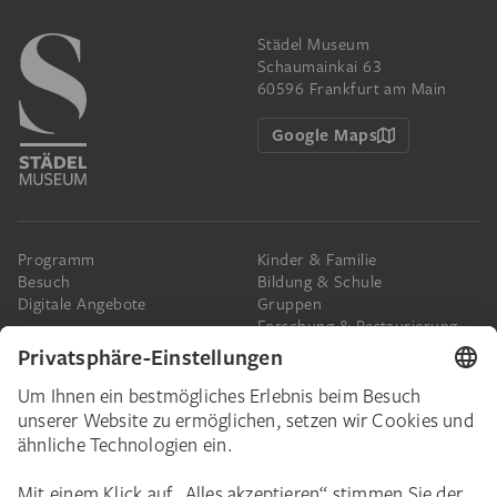
Städel Museum
Schaumainkai 63
60596 Frankfurt am Main
Google Maps
Programm
Kinder & Familie
Besuch
Bildung & Schule
Digitale Angebote
Gruppen
Forschung & Restaurierung
Barrierefreiheit
Presse
Das Städel
Online-Tickets
Ihr Engagement
Digitale Sammlung
Spenden
Städel Stories