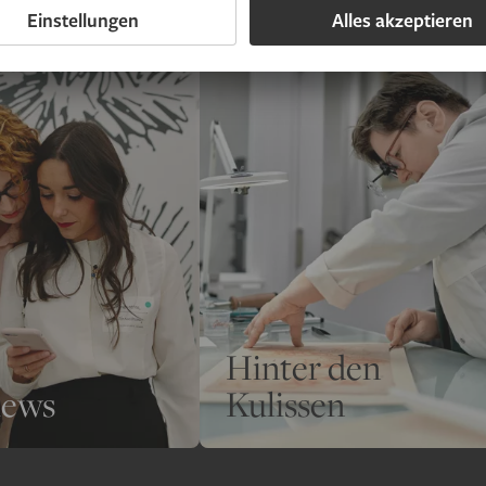
Hinter den
iews
Kulissen