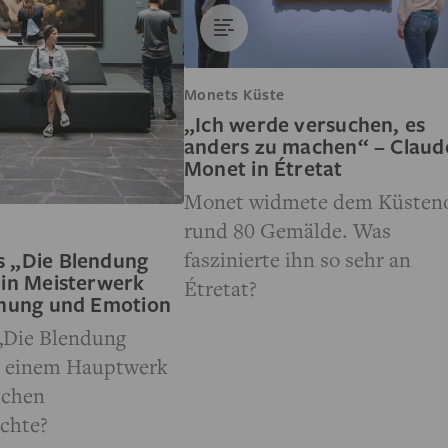
Monets Küste
„Ich werde versuchen, es
anders zu machen“ – Claud
Monet in Étretat
Monet widmete dem Küsten
rund 80 Gemälde. Was
faszinierte ihn so sehr an
 „Die Blendung
Ein Meisterwerk
Étretat?
nnung und Emotion
„Die Blendung
u einem Hauptwerk
schen
ichte?