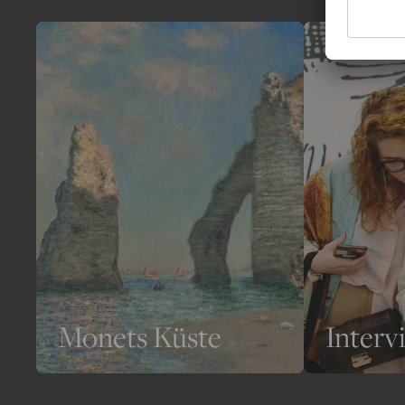
Monets Küste
Interv