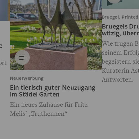
Bruegel. Printed
Bruegels Dr
witzig, über
Wie trugen B
e
seinem Erfol
begeistern si
ort
Kuratorin Ast
Antworten.
Neuerwerbung
Ein tierisch guter Neuzugang
im Städel Garten
Ein neues Zuhause für Fritz
Melis' „Truthennen“