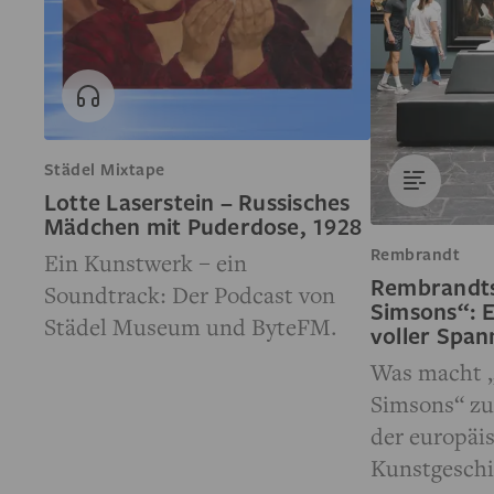
Städel Mixtape
Lotte Laserstein – Russisches
Mädchen mit Puderdose, 1928
Rembrandt
Ein Kunstwerk – ein
Rembrandts
Soundtrack: Der Podcast von
Simsons“: 
Städel Museum und ByteFM.
voller Spa
Was macht 
Simsons“ z
der europäi
Kunstgesch