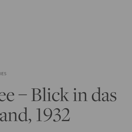
IES
ee – Blick in das
and, 1932