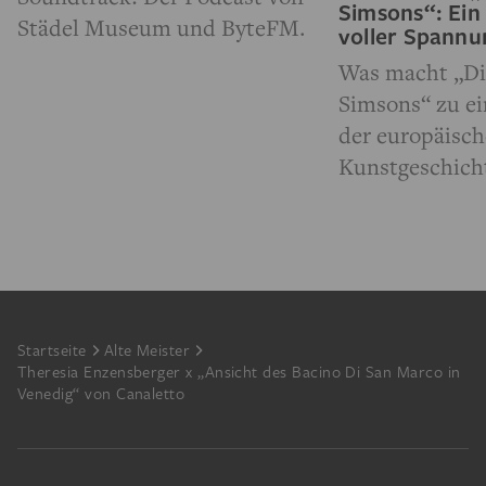
Simsons“: Ein
Städel Museum und ByteFM.
voller Spann
Was macht „Di
Simsons“ zu e
der europäisc
Kunstgeschich
Footer
Startseite
Alte Meister
Theresia Enzensberger x „Ansicht des Bacino Di San Marco in
Venedig“ von Canaletto