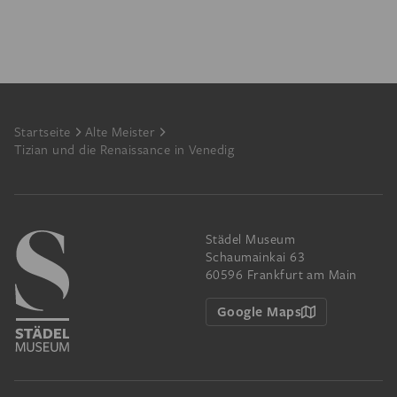
Footer
Startseite
Alte Meister
Tizian und die Renaissance in Venedig
Städel Museum
Schaumainkai 63
60596 Frankfurt am Main
Google Maps