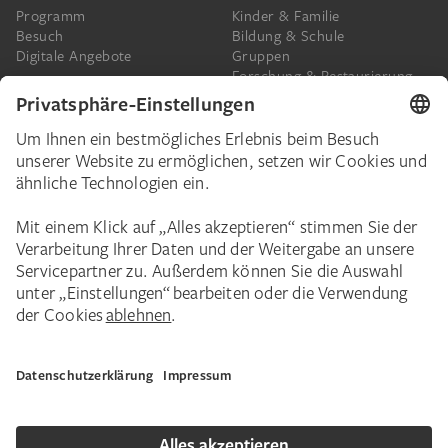
Programm
Kinder & Familie
Besuch
Bildung & Schule
Digitale Angebote
Gruppen
Forschung & Restaurierung
Barrierefreiheit
Presse
Das Städel
Online-Tickets
Ihr Engagement
Digitale Sammlung
Spenden
Städel Stories
Schenkungen & Nachlass
Newsletter
Corporate Events
Städelverein
Karriere
Impressum
Datenschutz
Privatsphäre
Bildnachweise