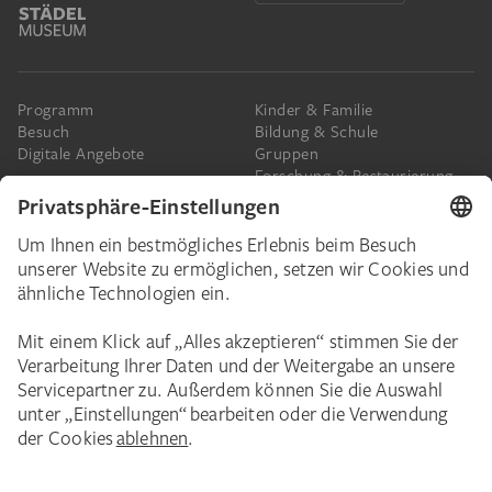
Programm
Kinder & Familie
Besuch
Bildung & Schule
Digitale Angebote
Gruppen
Forschung & Restaurierung
Barrierefreiheit
Presse
Das Städel
Online-Tickets
Ihr Engagement
Digitale Sammlung
Spenden
Städel Stories
Schenkungen & Nachlass
Newsletter
Corporate Events
Städelverein
Karriere