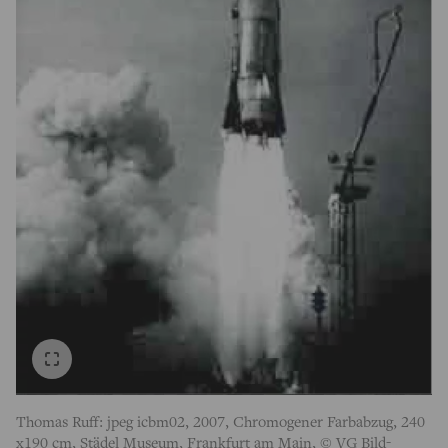
Thomas Ruff: jpeg icbm02, 2007, Chromogener Farbabzug, 240
x190 cm, Städel Museum, Frankfurt am Main, © VG Bild-