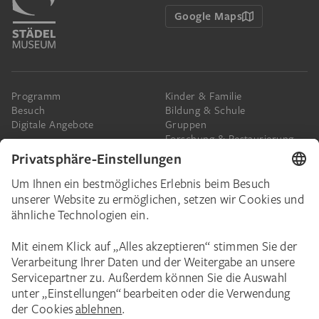
Google Maps
Programm
Kinder & Familie
Besuch
Bildung & Schule
Digitale Angebote
Gruppen
Forschung & Restaurierung
Barrierefreiheit
Presse
Das Städel
Online-Tickets
Ihr Engagement
Digitale Sammlung
Spenden
Städel Stories
Schenkungen & Nachlass
Newsletter
Corporate Events
Städelverein
Karriere