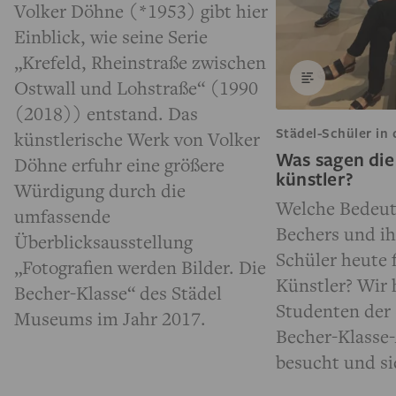
Volker Döhne (*1953) gibt hier
Einblick, wie seine Serie
„Krefeld, Rheinstraße zwischen
Ostwall und Lohstraße“ (1990
(2018)) entstand. Das
Städel-Schüler in 
künstlerische Werk von Volker
Was sagen di
Döhne erfuhr eine größere
künstler?
Würdigung durch die
Welche Bedeut
umfassende
Bechers und i
Überblicksausstellung
Schüler heute 
„Fotografien werden Bilder. Die
Künstler? Wir 
Becher-Klasse“ des Städel
Studenten der 
Museums im Jahr 2017.
Becher-Klasse-
besucht und sie