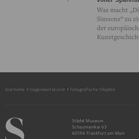
Was macht „Di
Simsons“ zu e
der europäisc
Kunstgeschich
Footer
Startseite
Gegenwartskunst
Fotografische Objekte
Städel Museum
Schaumainkai 63
60596 Frankfurt am Main