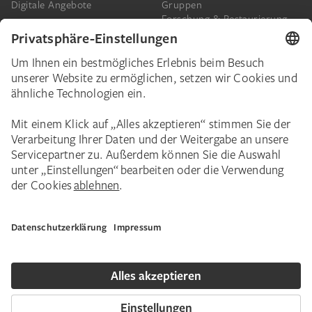
Digitale Angebote
Gruppen
Forschung & Restaurierung
Barrierefreiheit
Presse
Das Städel
Online-Tickets
Ihr Engagement
Digitale Sammlung
Spenden
Städel Stories
Schenkungen & Nachlass
Newsletter
Corporate Events
Städelverein
Karriere
Impressum
Datenschutz
Privatsphäre
Bildnachweise
Hausordnung
Kontakt
Copyright © 2026 Städel Museum. Alle Rechte vorbehalten.