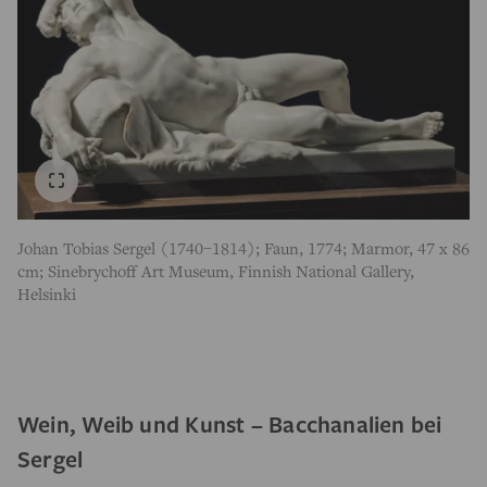
Johan Tobias Sergel (1740–1814); Faun, 1774; Marmor, 47 x 86
cm; Sinebrychoff Art Museum, Finnish National Gallery,
Helsinki
Wein, Weib und Kunst – Bacchanalien bei
Sergel