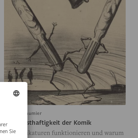
Honoré Daumier
Zur Ernsthaftigkeit der Komik
Wie Karikaturen funktionieren und warum