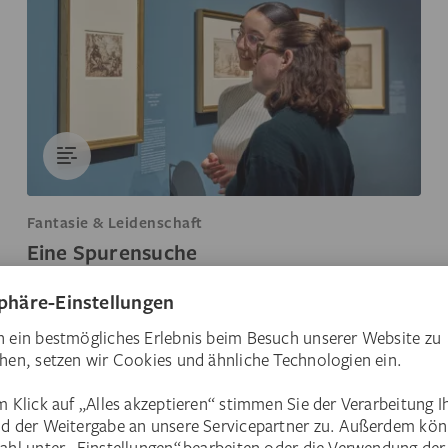
Fantasie & Leidenschaft
Eine Spurensuche
Bei der Untersuchung von über 100
italienischen Barockzeichnungen kamen in
der Graphischen Sammlung bislang
verborgene Details ans Licht.