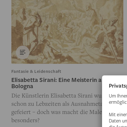
Fantasie & Leidenschaft
Elisabetta Sirani: Eine Meisterin aus
Bologna
Die Künstlerin Elisabetta Sirani wurde
schon zu Lebzeiten als Ausnahmetalent
gefeiert – doch was macht die Malerin so
besonders?