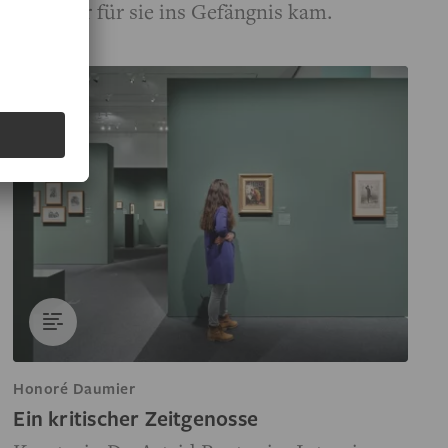
Daumier für sie ins Gefängnis kam.
Honoré Daumier
Ein kritischer Zeitgenosse