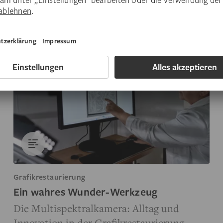
Grafikrestaurierung
Ein wahres Wunder-Werkzeug
Die Multispektralkamera: Alltag und
Innovation in der Grafikrestaurierung.