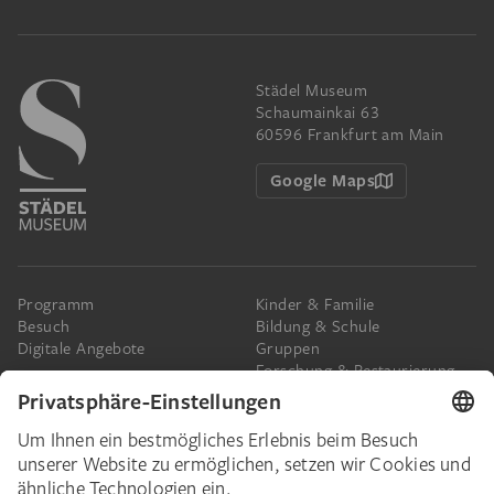
Städel Museum
Schaumainkai 63
60596 Frankfurt am Main
Google Maps
Programm
Kinder & Familie
Besuch
Bildung & Schule
Digitale Angebote
Gruppen
Forschung & Restaurierung
Barrierefreiheit
Presse
Das Städel
Online-Tickets