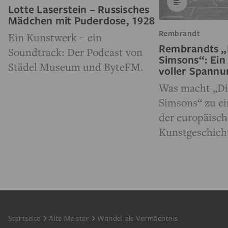
Lotte Laserstein – Russisches
Mädchen mit Puderdose, 1928
Rembrandt
Ein Kunstwerk – ein
Rembrandts „
Soundtrack: Der Podcast von
Simsons“: Ein
Städel Museum und ByteFM.
voller Spann
Was macht „Di
Simsons“ zu e
der europäisc
Kunstgeschich
Footer
Startseite
Alte Meister
Wandel als Vermächtnis