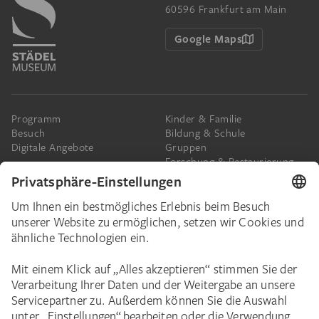
60596 Frankfurt am Main
Google Maps
Programm
Kinder & Familie
Besuch
Bildung & Schule
Digitale Angebote
Gruppen
Forschung & Restaurierung
Barrierefreiheit
Presse
Das Städel
Online-Tickets
Ihr Engagement
Digitale Sammlung
Spenden
Städel Stories
Schenkungen & Nachlass
Newsletter
Corporate Events
Städelverein