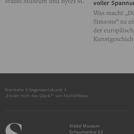
Städel Museum und ByteFM.
voller Spann
Was macht „Di
Simsons“ zu e
der europäisc
Kunstgeschich
Footer
Startseite
Gegenwartskunst
„Findet mich das Glück?“ von Fischli/Weiss
Städel Museum
Schaumainkai 63