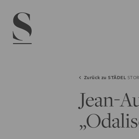
Navigation menu
Zurück zu
STÄDEL
STOR
Jean-A
„Odali