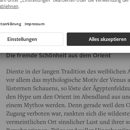
Form der Sinnlichkeit steht im Vordergrund. 
damit der Zeit enthoben und entzieht sich der 
Betrachters.
Die fremde Schönheit aus dem Orient
Diente in der langen Tradition des weiblichen 
vor allem das mythologische Motiv der Venus a
lüsternen Schauens, so löste der Ägyptenfeld
den Hype um den Orient im Abendland aus un
einem Mythos werden. Denn gerade weil den O
Zugang verboten war, rankten sich die wildest
vermeintlichen Ort sinnlicher Lust und ihrer s