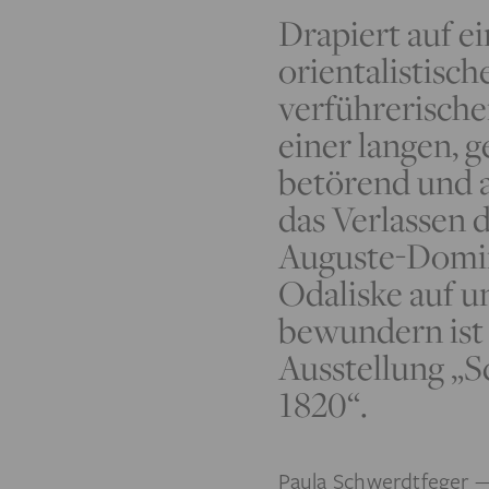
Drapiert auf e
orientalistisc
verführerischen
einer langen, 
betörend und 
das Verlassen 
Auguste-Domin
Odaliske auf u
bewundern ist 
Ausstellung „S
1820“.
Paula Schwerdtfeger
—