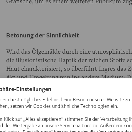
Grafische, um es einem weiteren Publikum zu
Betonung der Sinnlichkeit
Wird das Ölgemälde durch eine atmosphärisch
die illusionistische Haptik der reichen Stoffe 
Haut charakterisiert, so überführt Ingres das
Akt und Umgebung nun ins andere Medium: Die
Konturen, die Faltenwürfe der Stoffe und die 
Verzierung dienen allein der Betonung des we
Körpers. Dieser selbst ist in keinem logisch rä
im Werk platziert, eine Tiefenwirkung will sich 
der Grafik wird nun noch deutlicher, was die Kr
Ölgemälde so irritierte: Nicht die Illusion, son