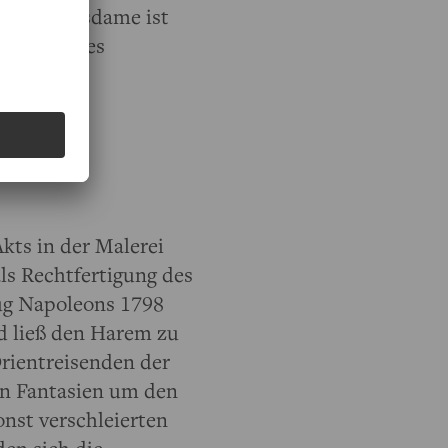
Die Haremsdame ist
Realität des
Akts in der Malerei
ls Rechtfertigung des
zug Napoleons 1798
d ließ den Harem zu
rientreisenden der
en Fantasien um den
onst verschleierten