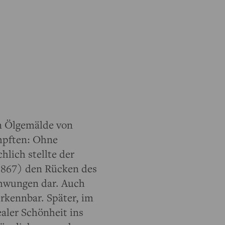
in Ölgemälde von
impften: Ohne
lich stellte der
1867) den Rücken des
chwungen dar. Auch
erkennbar. Später, im
ealer Schönheit ins