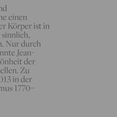
und
me einen
er Körper ist in
sinnlich,
. Nur durch
nnte Jean-
önheit der
ellen. Zu
013 in der
smus 1770–