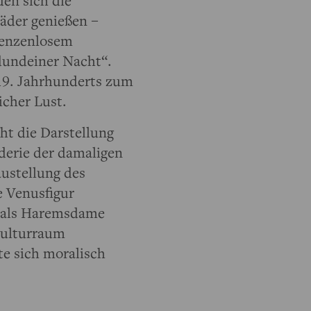
en sich die
Bäder genießen –
renzenlosem
dundeiner Nacht“.
 19. Jahrhunderts zum
icher Lust.
ht die Darstellung
derie der damaligen
austellung des
e Venusfigur
g als Haremsdame
Kulturraum
te sich moralisch