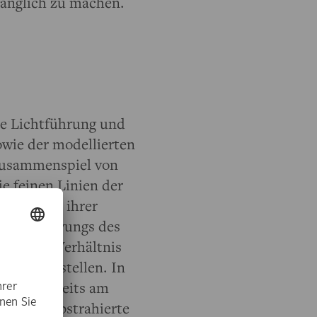
gänglich zu machen.
e Lichtführung und
sowie der modellierten
 Zusammenspiel von
 feinen Linien der
Ornamente ihrer
ichen Schwungs des
umlichen Verhältnis
nicht einstellen. In
itiker bereits am
dern die abstrahierte