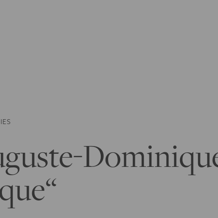
IES
uguste-Dominique
sque“