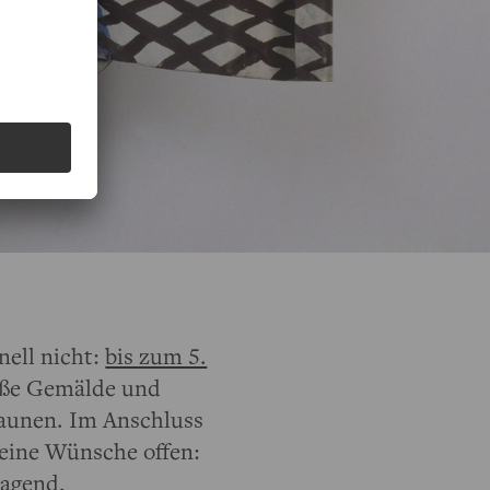
nell nicht:
bis zum 5.
roße Gemälde und
taunen. Im Anschluss
eine Wünsche offen:
ragend,