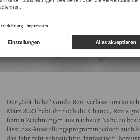
Der „Göttliche“ Guido Reni verlässt uns so sch
März 2023
habt ihr noch die Chance, Renis g
feinen Zeichnungen aus nächster Nähe zu bes
lässt das Ausstellungsprogramm jedoch auch k
das Jahr geht sehnsüchtig, fantastisch, heraus