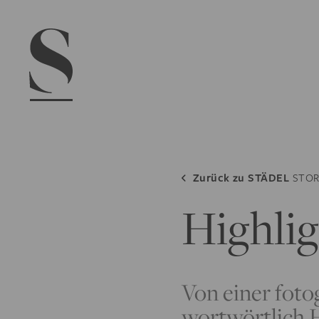
Navigation menu
Zurück zu
STÄDEL
STOR
Highlig
Von einer fotog
wortwörtlich H