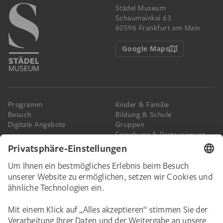
Städel Museum
Schaumainkai 63
60596 Frankfurt am Main
Google Maps
Programm
Kinder & Familie
Besuch
Bildung & Schule
Digitale Angebote
Gruppen
Forschung & Restaurierung
Barrierefreiheit
Presse
Das Städel
Online-Tickets
Ihr Engagement
Digitale Sammlung
Spenden
Städel Stories
Schenkungen & Nachlass
Newsletter