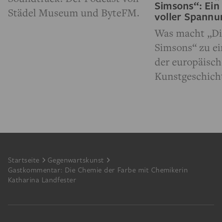
Simsons“: Ein
Städel Museum und ByteFM.
voller Spann
Was macht „Di
Simsons“ zu e
der europäisc
Kunstgeschich
Footer
Startseite
Gegenwartskunst
Gastkommentar: Die Chemie der Farbe mit Chemikerin
Katharina Landfester