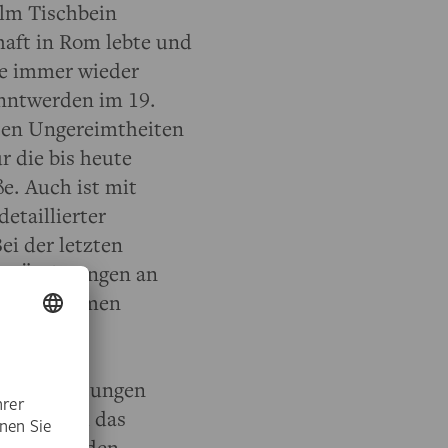
elm Tischbein
aft in Rom lebte und
de immer wieder
nntwerden im 19.
sten Ungereimtheiten
r die bis heute
e. Auch ist mit
etaillierter
Bei der letzten
ass Änderungen an
 vorgenommen
 mit alten
hspitzen
se Beobachtungen
 Dazu wird das
sten Methoden