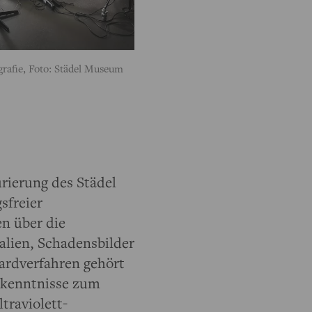
ografie, Foto: Städel Museum
rierung des Städel
sfreier
n über die
alien, Schadensbilder
dardverfahren gehört
Erkenntnisse zum
traviolett-