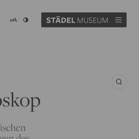
oskop
mischen
gen des