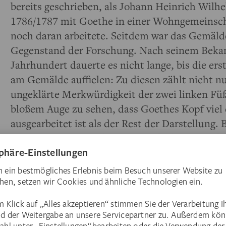
bereits geschrieben, als Johann Heinrich Wilh
1786/1787 mit Goethe in einer Wohngemeinsch
noch daran arbeitete. Seitdem war das Gemäl
Gegenstand der Forschung. Nach seinem Beka
Jahrhundert dauerte es nicht lange, bis die er
am Gemälde auffielen: Zu diesen zählt nicht nu
ungeklärte Merkwürdigkeit der zwei linken Füß
bloßem Auge zu sehen, dass Goethes Kopf viel d
ausgearbeitet ist als der Rest der Darstellung. 
Restaurierung im Jahr 1974 entdeckte man, d
den Rottönen von Goethes Kragen und Ärmel
worden waren. Vergleicht man das heutige Bild
Fotografien, wird auch deutlich, dass die Schu
vorübergehend anders geformt waren. All die
werfen Fragen auf, denen wir jetzt nachgehen.
Gemälde nun Schicht für Schicht mit aktuell