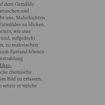
uf dem Gemälde
Retuschen und
ubt uns, Malschichten
 Gemäldes zu blicken.
lers, wie eine
rund, aufgedeckt
n, zu malerischen
h zum Zustand können
nstrahlung
ikro-
ische chemische
im Bild zu erfassen.
 setzte er welche