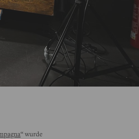
ampagna
“ wurde