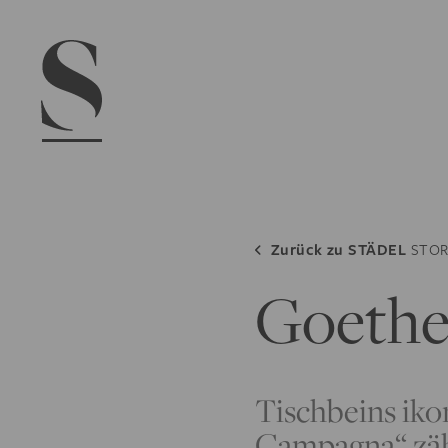
Navigation menu
Zurück zu
STÄDEL
STOR
Goethe
Tischbeins iko
Campagna“ zäh