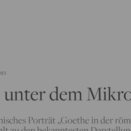
IES
 unter dem Mikr
nisches Porträt „Goethe in der rö
lt zu den bekanntesten Darstellun