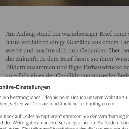
Am Anfang stand ein warmherziger Brief einer 
hatte vor Jahren einige Gemälde aus einem Lan
ererbt und machte sich nun Gedanken über der
die Zukunft. In dem Brief fasste sie ihren Wis
Bildern zusammen und fügte Farbausdrucke bei
an – falls eines der Gemälde von musealer Bede
dem Städel Museum als Schenkung überlassen 
einigen Vorrecherchen anhand der Abbildungen
Chefrestaurator Stephan Knobloch, meine Mita
Kutschke und ich der Dame einen Besuch ab, 
Augenschein zu nehmen. Sie empfing uns herzl
Begeisterung für alles, was mit Kunst zu tun h