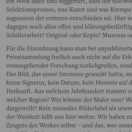
ein Werk adelt und suggeriert, dass der histori
Selektionsprozess, was Kunst und was Krempel 
zugunsten der ersteren entschieden sei. Hier is
dagegen noch alles offen und klärungsbedürfti
Schülerarbeit? Original oder Kopie? Museum o
Für die Einordnung kann man bei unpublizier
Privatsammlung freilich auch nicht auf die Er
vorausgehender Forschung zurückgreifen, sond
Das Bild, das unser Interesse geweckt hatte, w
keine Signatur, kein Datum, kein Hinweis auf d
Herkunft. Aus welchem Jahrhundert stammt e
welcher Region? Wer könnte der Maler sein? Wa
dargestellt? Kein museales Bilderlabel als uner
der Weisheit hilft uns hier weiter. Wir haben nu
Zeugnis des Werkes selbst – und das, was uns