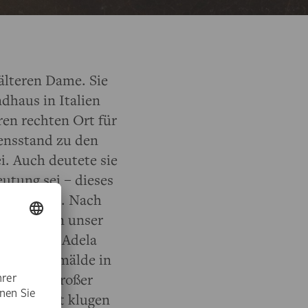
älteren Dame. Sie
dhaus in Italien
en rechten Ort für
sensstand zu den
. Auch deutete sie
utung sei – dieses
zu wollen. Nach
 statteten unser
rbeiterin Adela
um die Gemälde in
ich, mit großer
at, und mit klugen