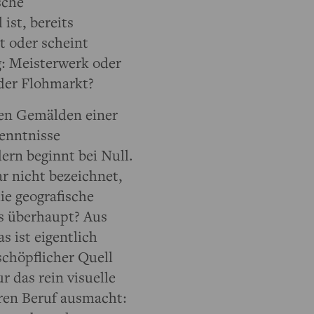
sche
ist, bereits
t oder scheint
g: Meisterwerk oder
der Flohmarkt?
ten Gemälden einer
kenntnisse
ern beginnt bei Null.
ar nicht bezeichnet,
ie geografische
s überhaupt? Aus
s ist eigentlich
schöpflicher Quell
r das rein visuelle
eren Beruf ausmacht: