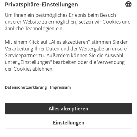
aufwändige Edeldruckverfahren, wie der
Name vermuten lässt, einem recht kleinen
Kreise von Kennern und Liebhabern
vorbehalten. Um die Fotografie als Medium
dennoch für Amateure attraktiver zu
machen, wurde im letzten Drittel des 19.
Jahrhunderts verstärkt nach neuen
Möglichkeiten dieses Mediums geforscht. Ein
Ziel war, natürliche Farbe in das Bild zu
bringen. Auf dem Weg zur Farbfotografie
stellen wir Euch im nun folgenden sechsten
Teil unserer Reihe „Techniken der Fotografie“
das Verfahren der Photochromie vor, einem
Bindeglied zwischen dem Farbdruck und der
Farbfotografie.